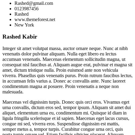
Rashed@gmail.com
0123987456
Rashed
www.themeforest.net
New York
Rashed Kabir
Integer sit amet volutpat massa, auctor ornare neque. Nunc at nibh
venenatis dolor pulvinar aliquam. Nulla eget libero eu lectus
accumsan venenatis. Maecenas elementum sollicitudin magna, ut
consequat nisl faucibus at. Aliquam augue erat, pulvinar et magna sit
amet, dictum tristique nulla. Proin euismod ante non vehicula
viverra. Phasellus quis venenatis purus. Proin rutrum faucibus lectus,
in accumsan felis varius a. Donec ac convallis ante. Nunc laoreet
condimentum magna at posuere. Proin venenatis a neque non
malesuada.
Maecenas vel dignissim turpis. Donec quis orci eros. Vivamus eget
urna convallis, dictum eros sed, tempor ipsum. Aliquam sit amet dui
aliquet, elementum urna eu, condimentum mi. Quisque id diam in
ligula fringilla scelerisque et id sapien. Maecenas eget lacus cursus,
congue mi sed, viverra eros. Suspendisse dignissim est mattis,
semper metus a, tempor turpis. Curabitur congue urna orci, quis
porta turpis ornare vel. Etiam facilisis ultricies placerat. Aliquam