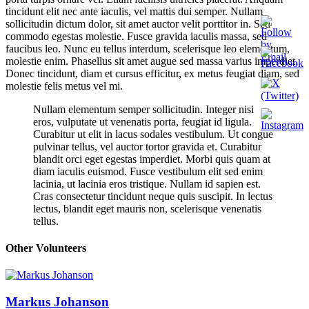
tincidunt elit nec ante iaculis, vel mattis dui semper. Nullam
sollicitudin dictum dolor, sit amet auctor velit porttitor in. Sed
commodo egestas molestie. Fusce gravida iaculis massa, sed
faucibus leo. Nunc eu tellus interdum, scelerisque leo elementum,
molestie enim. Phasellus sit amet augue sed massa varius imperdiet.
Donec tincidunt, diam et cursus efficitur, ex metus feugiat diam, sed
molestie felis metus vel mi.
Nullam elementum semper sollicitudin. Integer nisi
eros, vulputate ut venenatis porta, feugiat id ligula.
Curabitur ut elit in lacus sodales vestibulum. Ut congue
pulvinar tellus, vel auctor tortor gravida et. Curabitur
blandit orci eget egestas imperdiet. Morbi quis quam at
diam iaculis euismod. Fusce vestibulum elit sed enim
lacinia, ut lacinia eros tristique. Nullam id sapien est.
Cras consectetur tincidunt neque quis suscipit. In lectus
lectus, blandit eget mauris non, scelerisque venenatis
tellus.
Other Volunteers
Markus Johanson