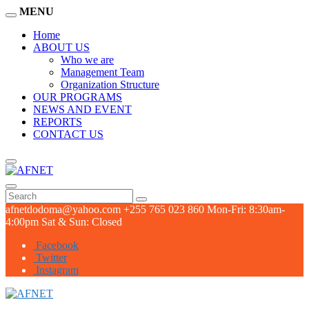
MENU
Home
ABOUT US
Who we are
Management Team
Organization Structure
OUR PROGRAMS
NEWS AND EVENT
REPORTS
CONTACT US
afnetdodoma@yahoo.com
+255 765 023 860
Mon-Fri: 8:30am-
4:00pm Sat & Sun: Closed
Facebook
Twitter
Instagram