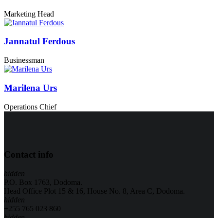
Marketing Head
Jannatul Ferdous
Businessman
Marilena Urs
Operations Chief
Contact info
hidden
P.O. Box 1763, Dodoma.
Head Office Plot 15 & 16, House No. 8, Area C, Dodoma.
hidden
+255 765 023 860
hidden